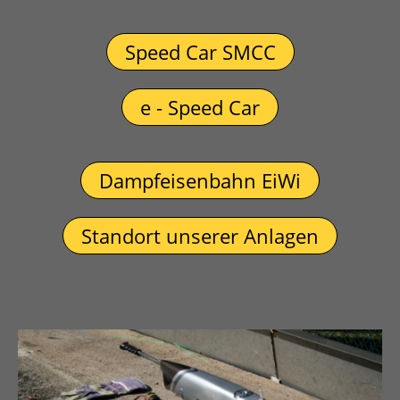
Speed Car SMCC
e - Speed Car
Dampfeisenbahn EiWi
Standort unserer Anlagen