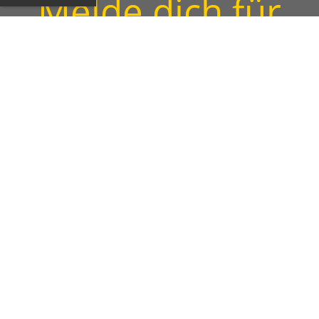
Melde dich für
einen
Schnuppertag
Termin nach Vereinbarung
Wir freuen uns, dich in einer unserer Gruppen
aufnehmen zu dürfen. Gerne führen wir dich in unsere
Hobbys ein und stellen dir am Anfang einen
Modellrennwagen oder eine Lok mit Wagen zur
Verfügung.
Anmeldung Speed Car
Schnuppertag