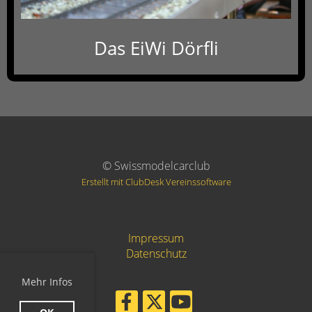
Das EiWi Dörfli
© Swissmodelcarclub
Erstellt mit ClubDesk Vereinssoftware
Impressum
Datenschutz
Mehr Infos