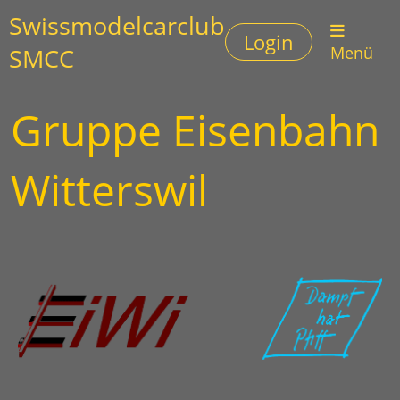
Swissmodelcarclub
Login
SMCC
Menü
Gruppe Eisenbahn
Witterswil