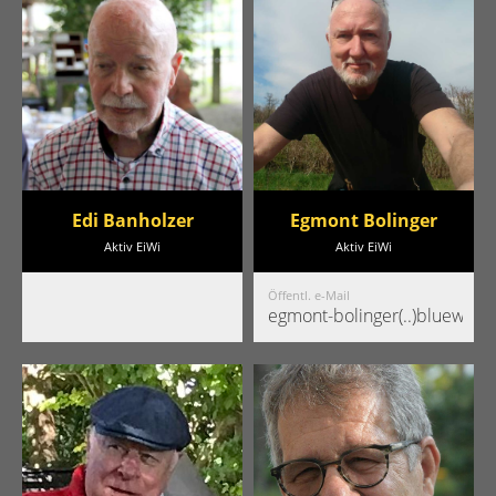
Edi Banholzer
Egmont Bolinger
Aktiv EiWi
Aktiv EiWi
Öffentl. e-Mail
egmont-bolinger(..)bluewin.c