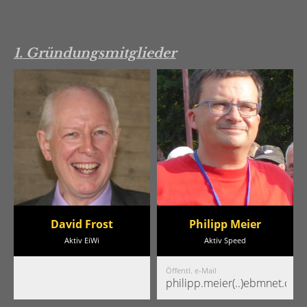
1. Gründungsmitglieder
David Frost
Philipp Meier
Aktiv EiWi
Aktiv Speed
Öffentl. e-Mail
philipp.meier(..)ebmnet.ch