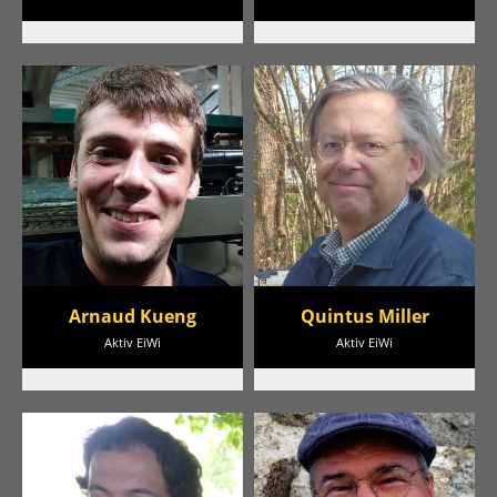
Arnaud Kueng
Quintus Miller
Aktiv EiWi
Aktiv EiWi