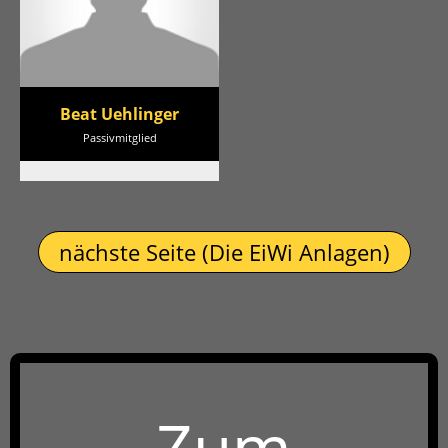
Beat Uehlinger
Passivmitglied
nächste Seite (Die EiWi Anlagen)
Zum