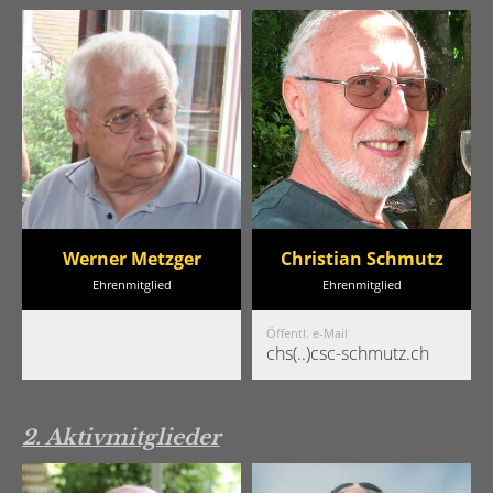
Werner Metzger
Christian Schmutz
Ehrenmitglied
Ehrenmitglied
Öffentl. e-Mail
chs(..)csc-schmutz.ch
2. Aktivmitglieder