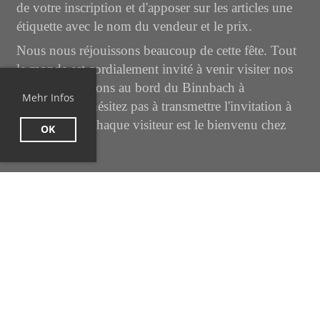
de votre inscription et d'apposer sur les articles une
étiquette avec le nom du vendeur et le prix.
Nous nous réjouissons beaucoup de cette fête. Tout
le monde est cordialement invité à venir visiter nos
belles installations au bord du Binnbach à
Mehr Infos
Witterswil. N'hésitez pas à transmettre l'invitation à
vos amis, car chaque visiteur est le bienvenu chez
OK
nous.
Mit freundlichen Grüssen
Die EiWis (Eisenbahn Witterswil)
Termin zum Kalender hinzufügen (.ics)