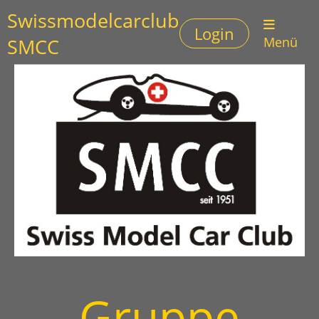
Swissmodelcarclub
Login
SMCC
Menü
Gruppe