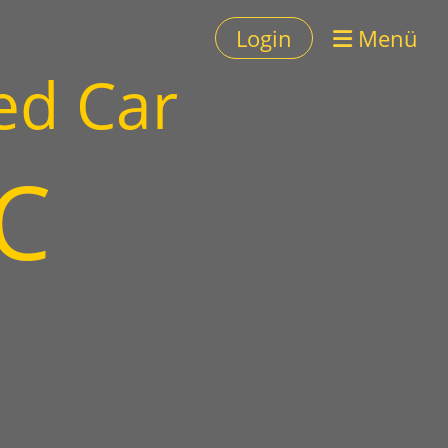
Login
Menü
ed Car
C