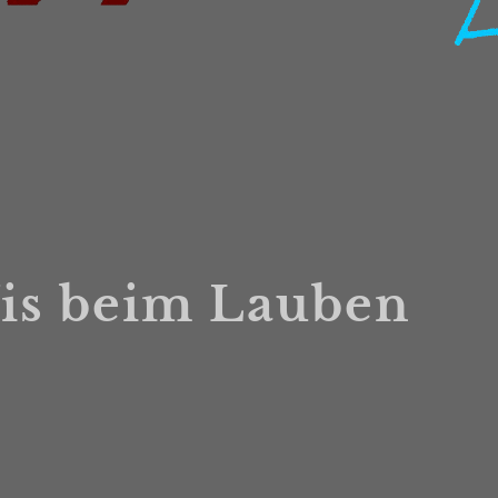
Wis beim Lauben