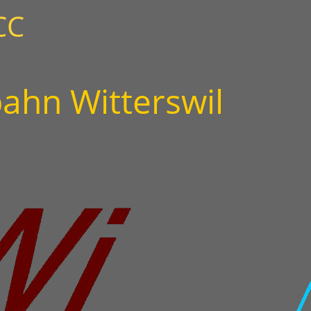
CC
ahn Witterswil