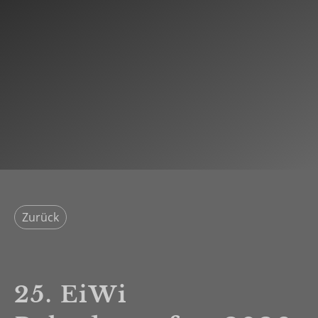
Zurück
25. EiWi